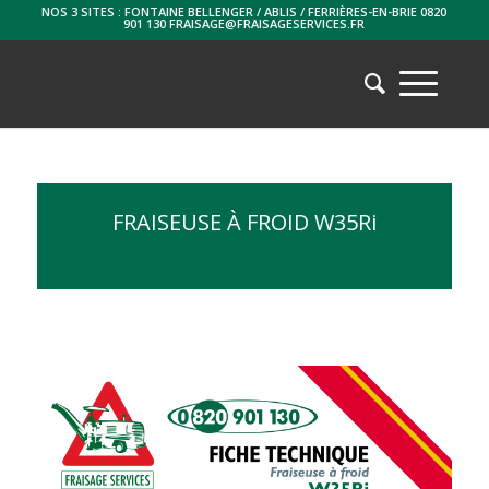
NOS 3 SITES : FONTAINE BELLENGER / ABLIS / FERRIÈRES-EN-BRIE 0820
901 130 FRAISAGE@FRAISAGESERVICES.FR
FRAISEUSE À FROID W35Ri