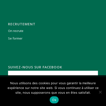
RECRUTEMENT
On recrute
Se former
SUIVEZ-NOUS SUR FACEBOOK
Nous utilisons des cookies pour garantir la meilleur expérience sur
Nous utilisons des cookies pour vous garantir la meilleure
notre site web. Si vous continuez à utiliser ce site, nous supposons
expérience sur notre site web. Si vous continuez à utiliser ce
que vous en êtes satisfait.
site, nous supposerons que vous en êtes satisfait.
OK
En savoir plus
Ok
© Copyright - FRAISAGE SERVICES