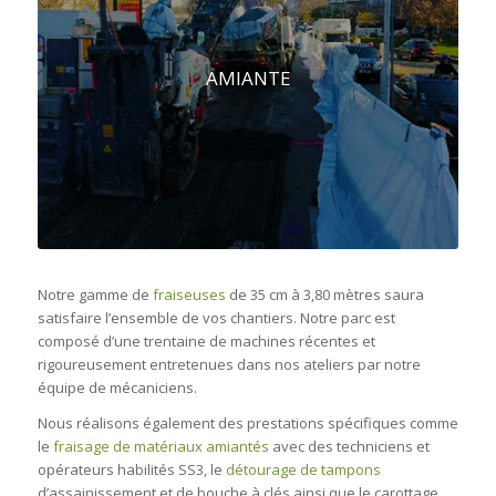
AMIANTE
Notre gamme de
fraiseuses
de 35 cm à 3,80 mètres saura
satisfaire l’ensemble de vos chantiers. Notre parc est
composé d’une trentaine de machines récentes et
rigoureusement entretenues dans nos ateliers par notre
équipe de mécaniciens.
Nous réalisons également des prestations spécifiques comme
le
fraisage de matériaux amiantés
avec des techniciens et
opérateurs habilités SS3, le
détourage de tampons
d’assainissement et de bouche à clés ainsi que le carottage