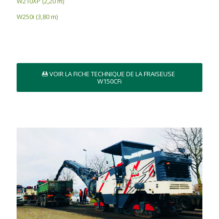
W210XP (2,20 m)
W250i (3,80 m)
VOIR LA FICHE TECHNIQUE DE LA FRAISEUSE
W150CFi